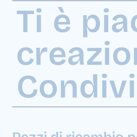
Ti è pia
creazio
Condivi
Pezzi di ricambio 