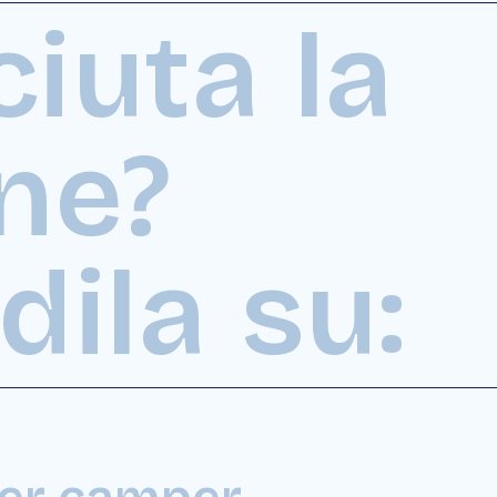
ciuta la
ne?
dila su:
per camper